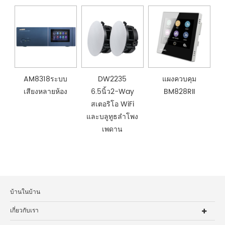
AM8318ระบบ
DW2235
แผงควบคุม
เสียงหลายห้อง
6.5นิ้ว2-Way
BM828RII
สเตอริโอ WiFi
และบลูทูธลำโพง
เพดาน
บ้านในบ้าน
เกี่ยวกับเรา