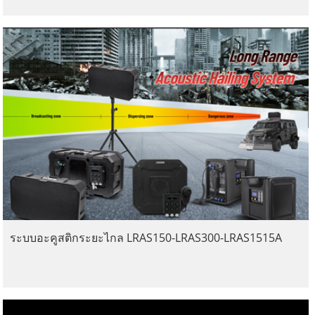
ระบบอะคูสติกระยะไกล LRAS150-LRAS300-LRAS1515A