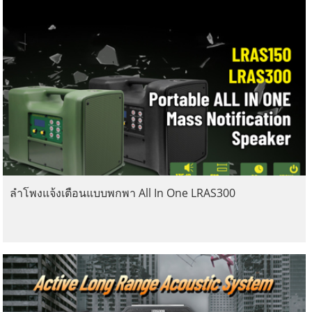
ลำโพงแจ้งเตือนแบบพกพา All In One LRAS300