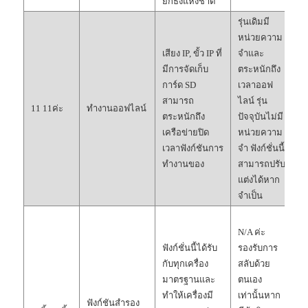
ยกธงแห่งชาติ
รุ่นเดิมมี
หน่วยความ
เสียง IP, ขั้ว IP ที่
จำและ
มีการจัดเก็บ
ตระหนักถึง
การ์ด SD
เวลาออฟ
สามารถ
ไลน์ รุ่น
11 11ค่ะ
ทำงานออฟไลน์
ตระหนักถึง
ปัจจุบันไม่มี
เครือข่ายปิด
หน่วยความ
เวลาฟังก์ชันการ
จำ ฟังก์ชั่นนี้
ทำงานของ
สามารถปรับ
แต่งได้หาก
จำเป็น
โ
N/A ค่ะ
ร
ฟังก์ชั่นนี้ได้รับ
รองรับการ
อ
กับทุกเครื่อง
สลับด้วย
พ
มาตรฐานและ
ตนเอง
เม
ทำให้เครื่องมี
เท่านั้นหาก
ห
ฟังก์ชันสำรอง