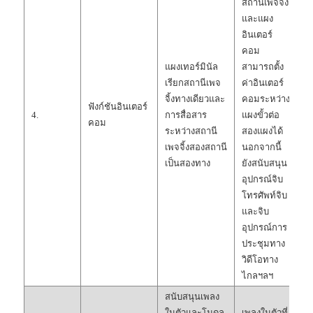
สถานีเพจจิ้ง
และแผง
อินเตอร์
คอม
แผงเทอร์มินัล
สามารถตั้ง
เรียกสถานีเพจ
ค่าอินเตอร์
จิ้งทางเดียวและ
คอมระหว่าง
ฟังก์ชันอินเตอร์
4.
การสื่อสาร
แผงขั้วต่อ
คอม
ระหว่างสถานี
สองแผงได้
เพจจิ้งสองสถานี
นอกจากนี้
เป็นสองทาง
ยังสนับสนุน
อุปกรณ์จิบ
โทรศัพท์จิบ
และจิบ
อุปกรณ์การ
ประชุมทาง
วิดีโอทาง
ไกลฯลฯ
สนับสนุนเพลง
ในตัวและโมดูล
เพลงในตัวที่