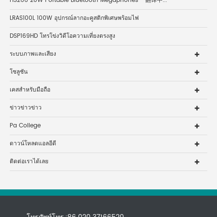
HS266 20W Portable Bluetooth Megaphones - 翻译中...
LRAS100L 100W อุปกรณ์ลากอะคูสติกพิเศษพร้อมไฟ
DSP169HD โทรโข่งวิดีโอความเที่ยงตรงสูง
ระบบภาพและเสียง
โซลูชัน
เคสสำหรับมือถือ
ข่าวข่าวข่าว
Pa College
ดาวน์โหลดแอลอีดี
ติดต่อเราได้เลย