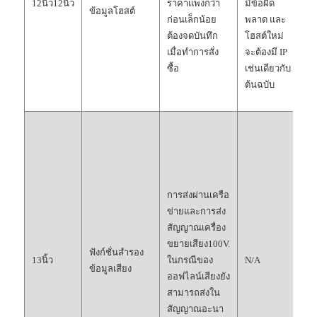
12นิ้ว12นิ้ว
ราคาแพงกว่า
มีข้อผิด
ไ
ข้อมูลโฮสต์
ก่อนเล็กน้อย
พลาด และ
โ
ต้องจดบันทึก
โฮสต์ใหม่
ส
เมื่อทำการสั่ง
จะต้องมี IP
บ
ซื้อ
เช่นเดียวกับ
ท
ต้นฉบับ
โ
อั
เพ
เล
ต
เช
เ
การส่งผ่านเครือ
ก
ข่ายและการส่ง
ส
สัญญาณเครื่อง
เข
ขยายเสียง100V.
ฟังก์ชั่นสำรอง
ว
13นิ้ว
ในกรณีของ
N/A
ข้อมูลเสียง
แ
ออฟไลน์เสียงยัง
จ
สามารถส่งใน
ร
สัญญาณอะนา