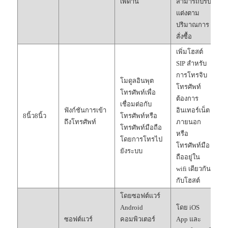
เพดาน
สามารถปรับ
แต่งตาม
ปริมาณการ
สั่งซื้อ
เพิ่มโฮสต์
SIP สำหรับ
การโทรจิบ
โมดูลอินพุต
โทรศัพท์
โทรศัพท์เพื่อ
ต้องการ
เชื่อมต่อกับ
ฟังก์ชันการเข้า
อินเทอร์เน็ต
8นิ้ว8นิ้ว
โทรศัพท์หรือ
ถึงโทรศัพท์
ภายนอก
โทรศัพท์มือถือ
หรือ
โดยการโทรไป
โทรศัพท์มือ
ยังระบบ
ถืออยู่ใน
wifi เดียวกัน
กับโฮสต์
โดยซอฟต์แวร์
Android
โดย iOS
ซอฟต์แวร์
คอมพิวเตอร์
App และ