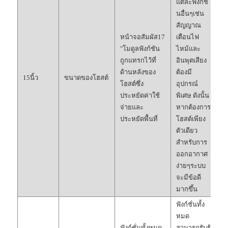
แต่ละฟังก์ชั่
นอื่นๆเช่น
สัญญาณ
หน้าจอสัมผัส17
เตือนไฟ
"โมดูลฟังก์ชัน
ไหม้และ
ถูกแทรกไว้ที่
อินพุตเสียง
ด้านหลังของ
ต้องมี
15นิ้ว
ขนาดของโฮสต์
โฮสต์ซึ่ง
อุปกรณ์
ประหยัดค่าใช้
พิเศษ ดังนั้น
จ่ายและ
หากต้องการ
ประหยัดพื้นที่
โฮสต์เพียง
ตัวเดียว
สำหรับการ
ออกอากาศ
ง่ายๆระบบ
จะมีข้อดี
มากขึ้น
ฟังก์ชั่นทั้ง
หมด
ฟังก์ชั่นทั้งหมด
สามารถรับรู้