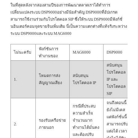
ในที่สุดหลังจากสองสามปีของการพัฒนาตลาดเราได้ทำการ
เปลี่ยนแปลงระบบ DSP9000อย่างมีนัยสำคัญ DSP9000ที่อัปเกรด
สามารถใช้งานร่วมกับโปรโตคอล SIP ซึ่งให้ระบบ DSP9000มีฟังก์ชั่
นอินเตอร์คอมจุดขายจิบเพิ่มเติม นี่เป็นความแตกต่างที่แท้จริงระหว่าง
ระบบ DSP9000และระบบ MAG6000
ฟังก์ชันการ
ห
ไม่นะครับ
MAG6000
DSP9000
ทำงานของ
ห
สนับสนุน
โปรโตคอล
โหมดการส่ง
สนับสนุน
1.
IP และ
สัญญาณเสียง
โปรโตคอล IP
โปรโตคอล
SIP
จนถึงตอนนี้
กรณีที่ประสบ
ยังไม่มีเคส
ความสำเร็จ
แต่ฟังก์ชั่นนี้
รองรับเครือข่าย
จำนวนมาก
2.
สามารถปรับ
ภายนอก
ทำงานได้มั่นคง
แต่งได้ เวลา
และต้องปรับ