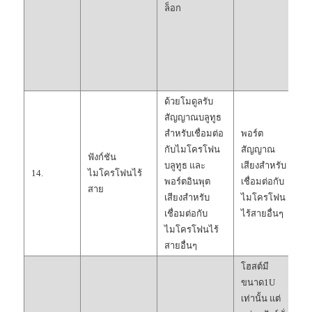
น
ล็อก
ส
ก
ก
ท
ก
ด้วยโมดูลรับ
สัญญาณบลูทูธ
สำหรับเชื่อมต่อ
พอร์ต
กับไมโครโฟน
สัญญาณ
ฟังก์ชัน
บลูทูธ และ
เสียงสำหรับ
14.
ไมโครโฟนไร้
พอร์ตอินพุต
เชื่อมต่อกับ
สาย
เสียงสำหรับ
ไมโครโฟน
เชื่อมต่อกับ
ไร้สายอื่นๆ
ไมโครโฟนไร้
สายอื่นๆ
โฮสต์มี
ขนาด1U
เท่านั้น แต่