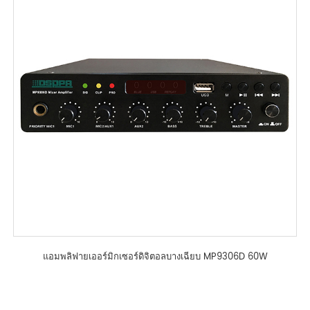
แอมพลิฟายเออร์มิกเซอร์ดิจิตอลบางเฉียบ MP9306D 60W