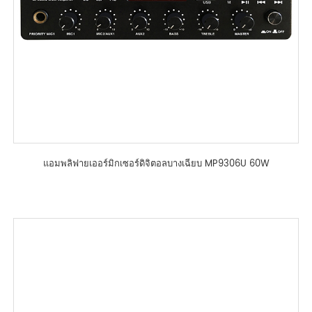
แอมพลิฟายเออร์มิกเซอร์ดิจิตอลบางเฉียบ MP9306U 60W