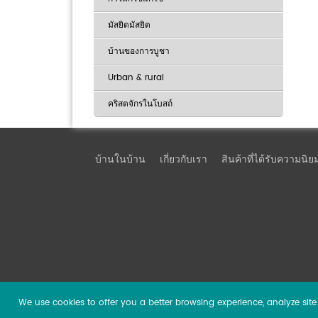
มัสยิดมัสยิด
บ้านของการบูชา
Urban & rural
คริสตจักรในโบสถ์
บ้านในบ้าน
เกี่ยวกับเรา
สินค้าที่ได้รับความนิย
We use cookies to offer you a better browsing experience, analyze site t
Copyright ©
2026 Guangzhou DSPPA Audio Co., Ltd.
Al