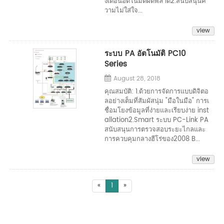
งเตือนอัตโนมัติผิดพลาด2.สนับสนุนค
วามไม่ใส่ใจ...
view
ระบบ PA อัตโนมัติ PC10
Series
August 28, 2018
คุณสมบัติ: 1.ด้วยการจัดการแบบดิจิตอ
ลอย่างเต็มที่สัมผัสนุ่ม "มือในมือ" การเ
ชื่อมโยงข้อมูลที่ง่ายและเรียบง่าย inst
allation2.Smart ระบบ PC-Link PA
สนับสนุนการตรวจสอบระยะไกลและ
การควบคุมกลางฮีโร่ของ2008 B...
view
«
1
»