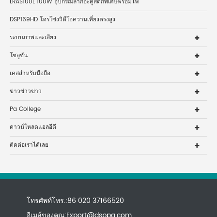
LRAS100L 100W อุปกรณ์ลากอะคูสติกพิเศษพร้อมไฟ
DSP169HD โทรโข่งวิดีโอความเที่ยงตรงสูง
ระบบภาพและเสียง
โซลูชัน
เคสสำหรับมือถือ
ข่าวข่าวข่าว
Pa College
ดาวน์โหลดแอลอีดี
ติดต่อเราได้เลย
โทรศัพท์โทร.:86 020 37166520
อีเมล์ของคุณ:
Export@dsppa.com