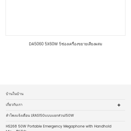
DA5060 5X60W 5ช่องเครื่องขยายเสียงผสม
บ้านในบ้าน
เกี่ยวกับเรา
ลำโพงแจ้งเตือน LRAS150แบบแยกส่วน150W
HS268 50W Portable Emergency Megaphone with Handhold