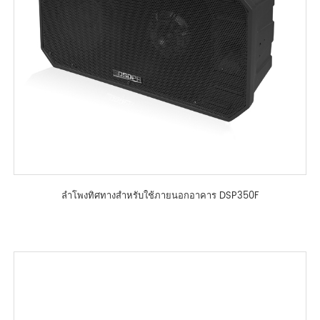
ลำโพงทิศทางสำหรับใช้ภายนอกอาคาร DSP350F