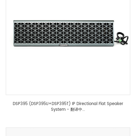
DSP395 (DSP395U+DSP395T) IP Directional Flat Speaker
System - 翻译中...