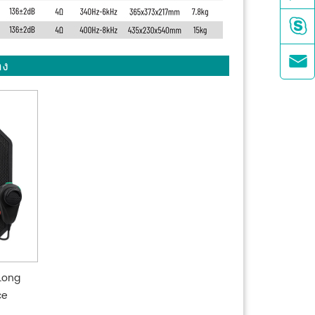


อง
Long
ce