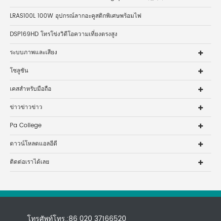
LRAS100L 100W อุปกรณ์ลากอะคูสติกพิเศษพร้อมไฟ
DSP169HD โทรโข่งวิดีโอความเที่ยงตรงสูง
ระบบภาพและเสียง
โซลูชัน
เคสสำหรับมือถือ
ข่าวข่าวข่าว
Pa College
ดาวน์โหลดแอลอีดี
ติดต่อเราได้เลย
โทรศัพท์โทร.:86 020 37166520