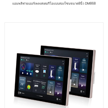
แอมพลิฟายเออร์เพลงสเตอริโอแบบสองโซนขนาด8นิ้ว DM868