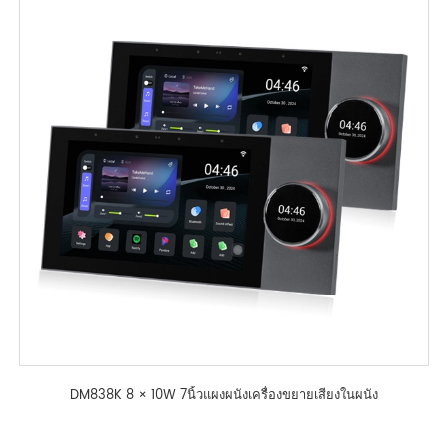
DM838K 8 × 10W 7นิ้วแผงผนังเครื่องขยายเสียงในผนัง