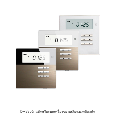
DM835บ้านอัจฉริยะบนเครื่องขยายเสียงเพลงติดผนัง