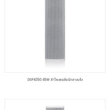
DSP4350 45W ลำโพงคอลัมน์กลางแจ้ง