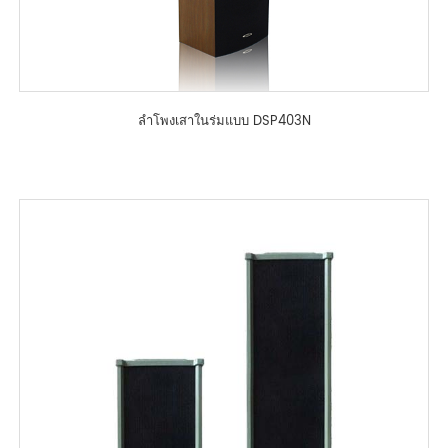
ลำโพงเสาในร่มแบบ DSP403N