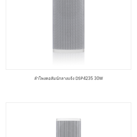
ลำโพงคอลัมน์กลางแจ้ง DSP4235 30W