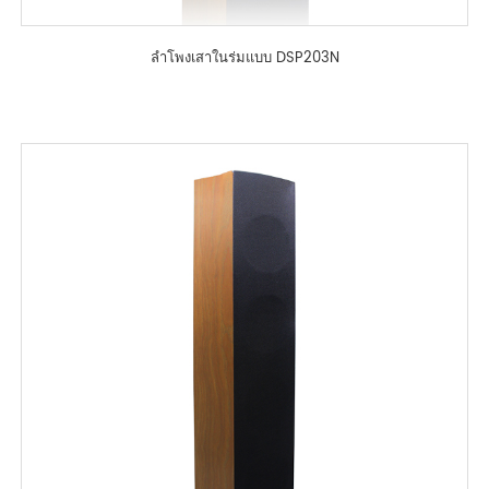
ลำโพงเสาในร่มแบบ DSP203N