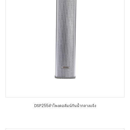
DSP255ลำโพงคอลัมน์กันน้ำกลางแจ้ง