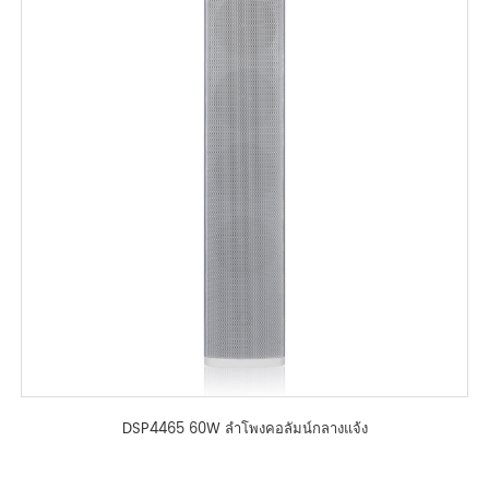
DSP4465 60W ลำโพงคอลัมน์กลางแจ้ง