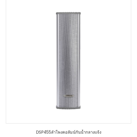
DSP455ลำโพงคอลัมน์กันน้ำกลางแจ้ง