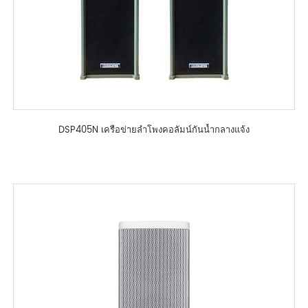
DSP405N เครือข่ายลำโพงคอลัมน์กันน้ำกลางแจ้ง